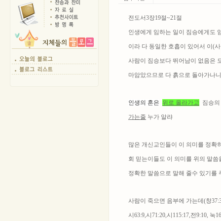
전도서3장19절~21절
인생에게 임하는 일이 짐승에게도 
이라 다 동일한 호흡이 있어서 이(사
사람이 짐승보다 뛰어남이 없음은 모
마암았으므로 다 흙으로 돌아가나니
인생의 혼은
위로 올라가고
짐승의
가는줄
누가 알랴
많은 개신교인들이 이 의미를 정확히
회 믿는이들도 이 의미를 위의 말씀
정확한 말씀으로 말해 줄수 있기를 
사람이 죽으면 음부에 가는데(창37:35,42:
시63:9,시71:20,시115:17,전9:10,