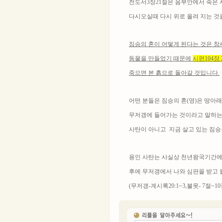
전도서3장21절은 음부안에서 죽은 
다시오실때 다시 위로 올려 지는 것을
짐승의 혼이 어떻게 된다는 것은 창
동물을 만들었기 때문에
시편104장 
죽으면 본 흙으로 돌아갈 것입니다.
어떤 분들은 짐승의 혼(영)은 땅아
무저갱에 들어가는 것이라고 말하는
사탄이 아니고 지금 살고 있는 짐승
용인 사탄는 사실상 천년왕국기간에
후에 무저갱에서 나와 심판을 받고
(무저갱-계시록20:1~3,불못- 7절~10