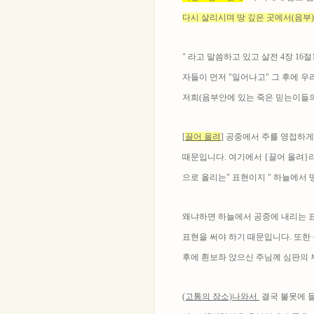
다시 살리시며 땅 깊은 곳에서(음부
" 라고 말씀하고 있고 살전 4장 16
자들이 먼저 "일어나고" 그 후에 우
저희(음부안에 있는 죽은 믿는이들의
[
끌어 올려
] 공중에서 주를 영접하게
때문입니다. 여기에서 {끌어 올려}
으로 올리는" 표현이지 " 하늘에서 
왜냐하면 하늘에서 공중에 내리는 
표현을 써야 하기 때문입니다. 또한
후에 흰보좌 앉으신 주님께 심판의 부
(고통의
장소)나와서
결국 불못에 