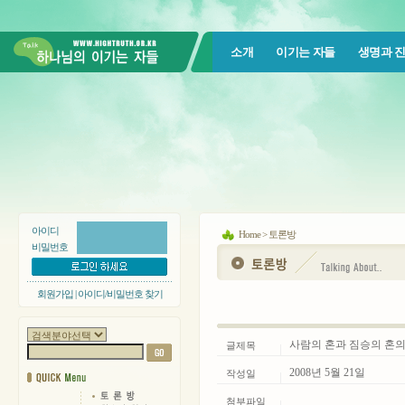
소개
이기는 자들
생명과 
아이디
Home > 토론방
비밀번호
회원가입
|
아이디/비밀번호 찾기
사람의 혼과 짐승의 혼의
글제목
2008년 5월 21일
작성일
첨부파일