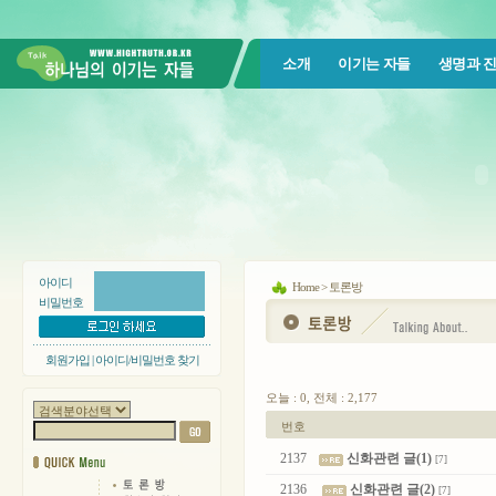
소개
이기는 자들
생명과 
아이디
Home > 토론방
비밀번호
회원가입
|
아이디/비밀번호 찾기
오늘 : 0, 전체 : 2,177
번호
2137
신화관련 글(1)
[7]
2136
신화관련 글(2)
[7]