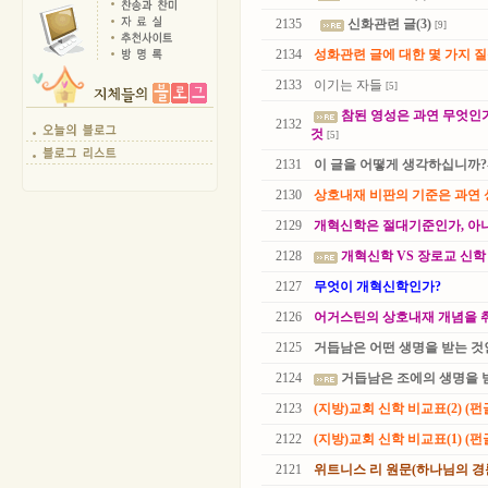
2135
신화관련 글(3)
[9]
2134
성화관련 글에 대한 몇 가지 
2133
이기는 자들
[5]
참된 영성은 과연 무엇인
2132
것
[5]
2131
이 글을 어떻게 생각하십니까?
2130
상호내재 비판의 기준은 과연
2129
개혁신학은 절대기준인가, 아
2128
개혁신학 VS 장로교 신학
2127
무엇이 개혁신학인가?
2126
어거스틴의 상호내재 개념을 취
2125
거듭남은 어떤 생명을 받는 것
2124
거듭남은 조에의 생명을 
2123
(지방)교회 신학 비교표(2) (펀
2122
(지방)교회 신학 비교표(1) (펀
2121
위트니스 리 원문(하나님의 경륜